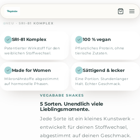
Direkt zum Inhalt
NEU · SRI-81 KOMPLEX
Alle ansehen
TOP SORTEN
Dein Stoffwechsel.
SRI-81 Komplex
100 % vegan
Neu programmiert.
Patentierter Wirkstoff für den
Pflanzliches Protein, ohne
V
C
Y
L
weiblichen Stoffwechsel.
tierische Zutaten.
Vegababe Shakes mit dem patentierten
SRI-81 Komplex – entwickelt für den
Vanille
Chocolate
Yoghurt
Lemon
Kir
weiblichen Stoffwechsel. Sättigend,
Erdbeere
Cheesecake
Made for Women
Sättigend & lecker
vegan, ohne Verzicht.
Mikronährstoffe abgestimmt
Eine Portion. Stundenlanger
auf hormonelle Phasen.
Halt. Echter Geschmack.
Shakes
Shake entdecken
Community beitreten
VEGABABE SHAKES
5 Sorten. Unendlich viele
Zubehör
Frauen aktiv
Bewertung
vegan & clean
Lieblingsmomente.
12.4k
4.9★
100%
Jede Sorte ist ein kleines Kunstwerk –
28 KCAL · 21G PROTEIN
Über uns
entwickelt für deinen Stoffwechsel,
SRI-81 ACTIVE
abgestimmt auf deinen Geschmack.