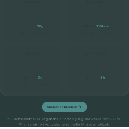
PROTEIN
KALORIEN
15
g
20
g
720
kcal
210
kcal
MEHR = BESSER
WENIGER = BESSER
ZUCKER
SÄTTIGUNG
12
g
3
g
2
h
5
h
WENIGER = BESSER
MEHR = BESSER
Shakes entdecken
* Durchschnitt aller Vegababe® Sorten (Original Shake mit 250 ml
Pflanzendrink) vs. typische schnelle Mittagsmahlzeit.