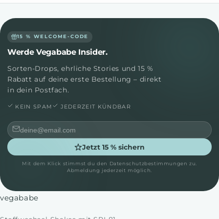
15 % WELCOME-CODE
Werde Vegababe Insider.
Sorten-Drops, ehrliche Stories und 15 %
Rabatt auf deine erste Bestellung – direkt
in dein Postfach.
KEIN SPAM
JEDERZEIT KÜNDBAR
Jetzt 15 % sichern
Mit dem Klick stimmst du den Datenschutzbestimmungen zu.
Abmeldung jederzeit möglich.
vegababe