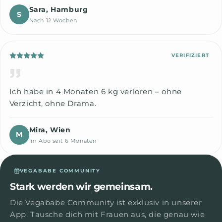
Sara, Hamburg
S
Nach 12 Wochen
VERIFIZIERT
Ich habe in 4 Monaten 6 kg verloren – ohne
Verzicht, ohne Drama.
Mira, Wien
M
Im Abo seit 6 Monaten
VEGABABE COMMUNITY
Stark werden wir gemeinsam.
Die Vegababe Community ist exklusiv in unserer
App. Tausche dich mit Frauen aus, die genau wie