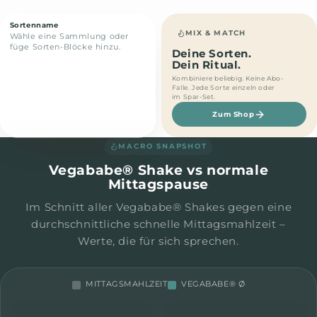
V
Sortenname
MIX & MATCH
Wähle eine Sammlung oder
füge Sorten-Blöcke hinzu.
Deine Sorten.
Dein Ritual.
Kombiniere beliebig. Keine Abo-
Falle. Jede Sorte einzeln oder
im Spar-Set.
Zum Shop
MACRO SNAPSHOT
Vegababe® Shake vs normale
Mittagspause
Im Schnitt aller Vegababe® Shakes gegen eine
durchschnittliche schnelle Mittagsmahlzeit –
Werte, die für sich sprechen.
MITTAGSMAHLZEIT
VEGABABE® Ø