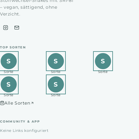
Stoffwechsel-Shakes mit SRI-81
– vegan, sättigend, ohne
Verzicht.
TOP SORTEN
S
S
S
Sorte
Sorte
Sorte
S
S
Sorte
Sorte
Alle Sorten
COMMUNITY & APP
Keine Links konfiguriert